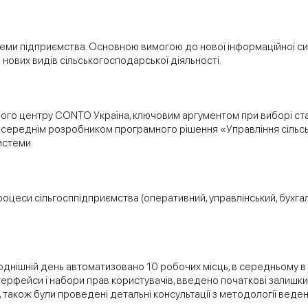
еми підприємства. Основною вимогою до нової інформаційної си
 нових видів сільськогосподарської діяльності.
 центру CONTO Україна, ключовим аргументом при виборі став с
посереднім розробником програмного рішення «Управління сіль
истеми.
роцеси сільгосппідприємства (оперативний, управлінський, бухг
годнішній день автоматизовано 10 робочих місць, в середньому 
терфейси і набори прав користувачів, введено початкові залишк
акож були проведені детальні консультації з методології веденн