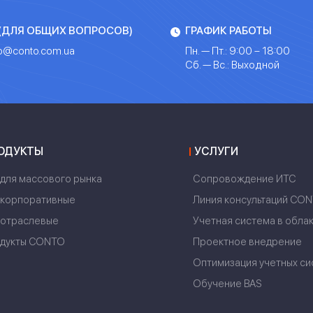
 (ДЛЯ ОБЩИХ ВОПРОСОВ)
ГРАФИК РАБОТЫ
fo@conto.com.ua
Пн. — Пт.: 9:00 – 18:00
Сб. — Вс.: Выходной
ОДУКТЫ
УСЛУГИ
 для массового рынка
Сопровождение ИТС
 корпоративные
Линия консультаций CO
 отраслевые
Учетная система в обла
дукты CONTO
Проектное внедрение
Оптимизация учетных си
Обучение BAS