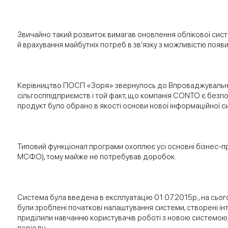
Звичайно такий розвиток вимагав оновлення облікової сист
й врахування майбутніх потреб в зв’язку з можливістю появи
Керівництво ПОСП «Зоря» звернулось до Впроваджувального
сільгосппідприємств і той факт, що компанія CONTO є без
продукт було обрано в якості основи нової інформаційної с
Типовий функціонал програми охоплює усі основні бізнес-п
МСФО), тому майже не потребував доробок.
Система була введена в експлуатацію 01.07.2015р., на сьо
були зроблені початкові налаштування системи, створені ін
приділили навчанню користувачів роботі з новою системою, т