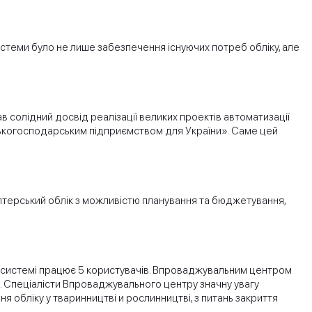
стеми було не лише забезпечення існуючих потреб обліку, але
олідний досвід реалізації великих проектів автоматизації
ськогосподарським підприємством для України». Саме цей
алтерський облік з можливістю планування та бюджетування,
в системі працює 5 користувачів. Впроваджувальним центром
и. Спеціалісти Впроваджувального центру значну увагу
я обліку у тваринництві и рослинництві, з питань закриття