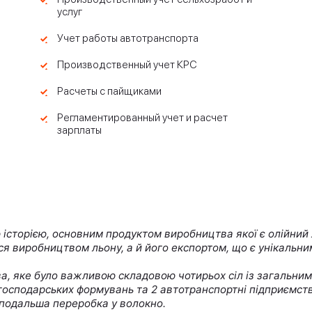
услуг
Учет работы автотранспорта
Производственный учет КРС
Расчеты с пайщиками
Регламентированный учет и расчет
зарплаты
історією, основним продуктом виробництва якої є олійний 
ся виробництвом льону, а й його експортом, що є унікальни
ства, яке було важливою складовою чотирьох сіл із загальн
огосподарських формувань та 2 автотранспортні підприємств
 подальша переробка у волокно.