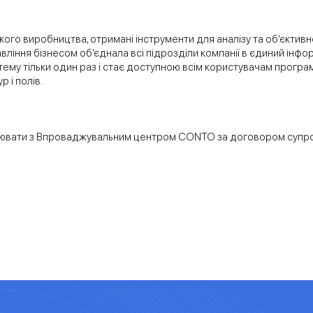
ого виробництва, отримані інструменти для аналізу та об’єктивної
авління бізнесом об’єднала всі підрозділи компанії в єдиний ін
тему тільки один раз і стає доступною всім користувачам програ
р і полів.
цювати з Впроваджувальним центром CONTO за договором супр