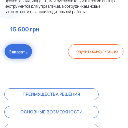
предоставляя владельцам и руководителям широкий спектр
инструментов для управления, а сотрудникам новые
возможности для производительной работы.
15 600 грн
Получить консультацию
Заказать
BAS Малий бізнес. ПРОФ
BAS Малий бізнес ПРОФ — это готовое решение для управления и учета на предприятиях малого бизнеса. В программе реализовано все самое необходимое для оперативного учета, контроля, анализа и планирования на предприятиях.
Rated
4.8
/5 based on
23
customer reviews
ПРЕИМУЩЕСТВА РЕШЕНИЯ
ОСНОВНЫЕ ВОЗМОЖНОСТИ