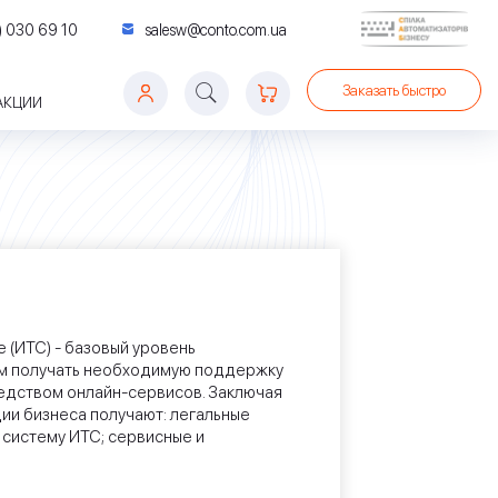
) 030 69 10
salesw@conto.com.ua
Заказать быстро
АКЦИИ
ЕВЫЕ
АЦИЯ ДОКУМЕНТООБОРОТА
НТООБОРОТ START
СУЛЬТАЦИЙ CONTO
ЕСКИЙ УЧЕТ
ЫЙ РРО
ЛЬЗОВАТЕЛЕЙ ИТС
BAS ЗАРПЛАТА ТА УПРАВЛІННЯ ПЕРСОНАЛОМ
BAS ERP
BAS БУДІВНИЦТВО. БУХГАЛТЕРІЯ
Ы ЗА МСФО 16
BAS РОЗДРІБНА ТОРГІВЛЯ
BAS КУПП
(ИТС) - базовый уровень
ям получать необходимую поддержку
едством онлайн-сервисов. Заключая
ии бизнеса получают: легальные
систему ИТС; сервисные и