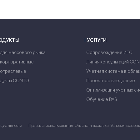
ОДУКТЫ
УСЛУГИ
 для массового рынка
Сопровождение ИТС
 корпоративные
Линия консультаций CO
 отраслевые
Учетная система в обла
дукты CONTO
Проектное внедрение
Оптимизация учетных си
Обучение BAS
нциальности
Правила использования
Оплата и доставка
Условия возврат