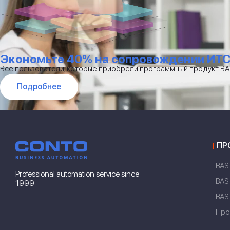
Экономьте 40% на сопровождении ИТ
Все пользователи, которые приобрели программный продукт B
Подробнее
ПР
BAS
Professional automation service since
BAS
1999
BAS
Про