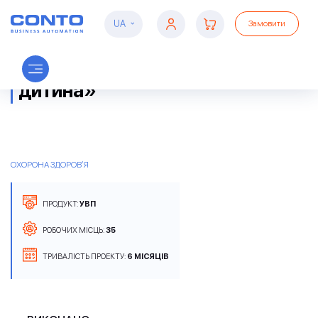
UA
Замовити
Мережа клінік «Мати та
дитина»
ОХОРОНА ЗДОРОВ’Я
ПРОДУКТ:
УВП
РОБОЧИХ МІСЦЬ:
35
ТРИВАЛІСТЬ ПРОЕКТУ:
6 МІСЯЦІВ