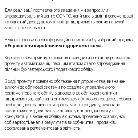
Для реалізації поставленого завдання ми запросили
впроваджувальний центр CONTO, який має відмінні рекомендації
та багатий досвід автоматизації підприємств різних галузей і
масштабів діяльності.
В якості основи нової інформаційної системи був обраний продукт
«Управління виробничим підприємством».
Керівництвом прийнято рішення проводити поетапну реалізацію
проекту автоматизації, і першим етапом стало впровадження
ділянки бухгалтерського і податкового обліку.
В ході проекту проведено обстеження підприємства, визначені
вимоги до облікової системи по розділах управлінського і
регламентованого обліку відповідно до облікової політики
підприємства, здійснена оптимізація облікових процесів, зроблені
необхідні доопрацювання програмного продукту, виконано
завантаження довідників і залишків, надано допомогу і
консультації з ведення обліку в системі, проведено розрахунок
собівартості, аналіз результатів виробництва і продажів,
сформована регламентована звітність.