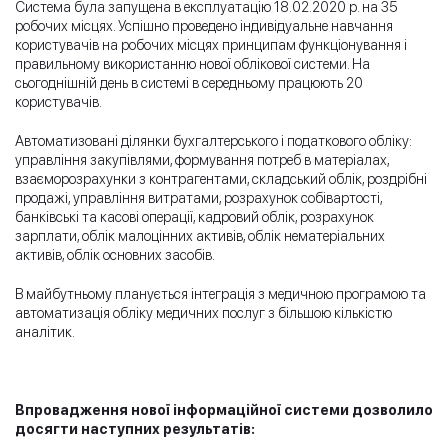
Система була запущена в експлуатацію 18.02.2020 р. на 35
робочих місцях. Успішно проведено індивідуальне навчання
користувачів на робочих місцях принципам функціонування і
правильному використанню нової облікової системи. На
сьогоднішній день в системі в середньому працюють 20
користувачів.
Автоматизовані ділянки бухгалтерського і податкового обліку:
управління закупівлями, формування потреб в матеріалах,
взаєморозрахунки з контрагентами, складський облік, роздрібні
продажі, управління витратами, розрахунок собівартості,
банківські та касові операції, кадровий облік, розрахунок
зарплати, облік малоцінних активів, облік нематеріальних
активів, облік основних засобів.
В майбутньому планується інтеграція з медичною програмою та
автоматизація обліку медичних послуг з більшою кількістю
аналітик.
Впровадження нової інформаційної системи дозволило
досягти наступних результатів: