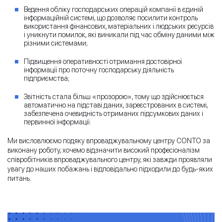
Ведення обліку господарських операцій компанії в єдиній
інформаційній системі, що дозволяє посилити контроль
використання фінансових, матеріальних і людських ресурсів
і уникнути помилок, які виникали під час обміну даними між
різними системами;
Підвищення оперативності отримання достовірної
інформації про поточну господарську діяльність
підприємства;
Звітність стала більш «прозорою», тому що здійснюється
автоматично на підставі даних, зареєстрованих в системі,
забезпечена очевидність отриманих підсумкових даних і
первинної інформації.
Ми висловлюємо подяку впроваджувальному центру CONTO за
виконану роботу, хочемо відзначити високий професіоналізм
співробітників впроваджувального центру, які завжди проявляли
увагу до наших побажань і відповідально підходили до будь-яких
питань.