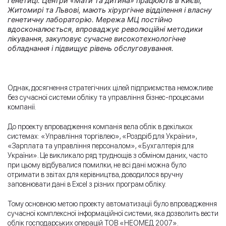
генетиці. Центри «Мати та дитина» працюють в Києві,
Житомирі та Львові, мають хірургічне відділення і власну
генетичну лабораторію. Мережа МЦ постійно
вдосконалюється, впроваджує революційні методики
лікування, закуповує сучасне високотехнологічне
обладнання і підвищує рівень обслуговування.
Однак, досягнення стратегічних цілей підприємства неможливе
без сучасної системи обліку та управління бізнес-процесами
компанії.
До проекту впровадження компанія вела облік в декількох
системах: «Управління торгівлею», «Роздріб для України»,
«Зарплата та управління персоналом», «Бухгалтерія для
України». Це викликало ряд труднощів з обміном даних, часто
при цьому відбувалися помилки, не всі дані можна було
отримати в звітах для керівництва, доводилося вручну
заповнювати дані в Excel з різних програм обліку.
Тому основною метою проекту автоматизації було впровадження
сучасної комплексної інформаційної системи, яка дозволить вести
облік господарських операцій ТОВ «НЕОМЕД 2007».