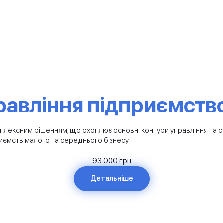
равління підприємств
лексним рішенням, що охоплює основні контури управління та об
риємств малого та середнього бізнесу.
93 000 грн
Детальніше