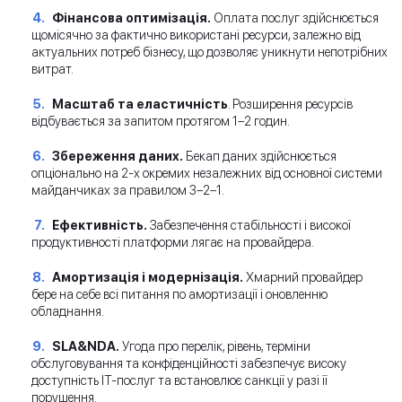
Фінансова оптимізація
.
Оплата послуг здійснюється
щомісячно за фактично використані ресурси, залежно від
актуальних потреб бізнесу, що дозволяє уникнути непотрібних
витрат.
Масштаб та еластичність
. Розширення ресурсів
відбувається за запитом протягом 1–2 годин.
Збереження даних
.
Бекап даних здійснюється
опціонально на 2-х окремих незалежних від основної системи
майданчиках за правилом 3–2–1.
Ефективність
.
Забезпечення стабільності і високої
продуктивності платформи лягає на провайдера.
Амортизація і модернізація
.
Хмарний провайдер
бере на себе всі питання по амортизації і оновленню
обладнання.
SLA&NDA
.
Угода про перелік, рівень, терміни
обслуговування та конфіденційності забезпечує високу
доступність ІТ-послуг та встановлює санкції у разі її
порушення.