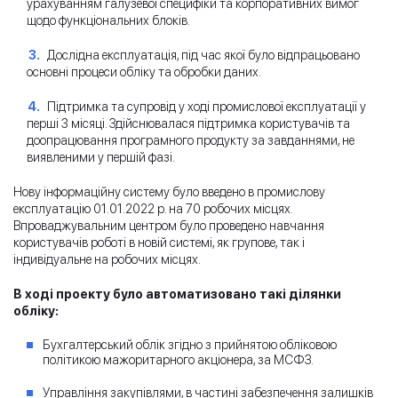
урахуванням галузевої специфіки та корпоративних вимог
щодо функціональних блоків.
Дослідна експлуатація, під час якої було відпрацьовано
основні процеси обліку та обробки даних.
Підтримка та супровід у ході промислової експлуатації у
перші 3 місяці. Здійснювалася підтримка користувачів та
доопрацювання програмного продукту за завданнями, не
виявленими у першій фазі.
Нову інформаційну систему було введено в промислову
експлуатацію 01.01.2022 р. на 70 робочих місцях.
Впроваджувальним центром було проведено навчання
користувачів роботі в новій системі, як групове, так і
індивідуальне на робочих місцях.
В ході проекту було автоматизовано такі ділянки
обліку:
Бухгалтерський облік згідно з прийнятою обліковою
політикою мажоритарного акціонера, за МСФЗ.
Управління закупівлями, в частині забезпечення залишків