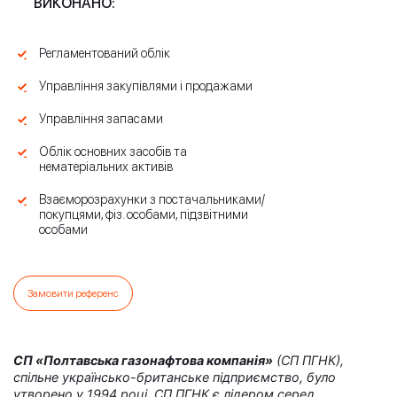
ВИКОНАНО:
Регламентований облік
Управління закупівлями і продажами
Управління запасами
Облік основних засобів та
нематеріальних активів
Взаєморозрахунки з постачальниками/
покупцями, фіз. особами, підзвітними
особами
Замовити референс
СП «Полтавська газонафтова компанія»
(СП ПГНК),
спільне українсько-британське підприємство, було
утворено у 1994 році. СП ПГНК є лідером серед