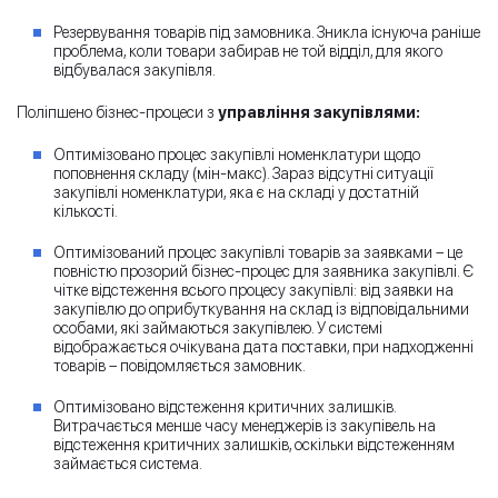
Резервування товарів під замовника. Зникла існуюча раніше
проблема, коли товари забирав не той відділ, для якого
відбувалася закупівля.
Поліпшено бізнес-процеси з
управління закупівлями:
Оптимізовано процес закупівлі номенклатури щодо
поповнення складу (мін-макс). Зараз відсутні ситуації
закупівлі номенклатури, яка є на складі у достатній
кількості.
Оптимізований процес закупівлі товарів за заявками – це
повністю прозорий бізнес-процес для заявника закупівлі. Є
чітке відстеження всього процесу закупівлі: від заявки на
закупівлю до оприбуткування на склад із відповідальними
особами, які займаються закупівлею. У системі
відображається очікувана дата поставки, при надходженні
товарів – повідомляється замовник.
Оптимізовано відстеження критичних залишків.
Витрачається менше часу менеджерів із закупівель на
відстеження критичних залишків, оскільки відстеженням
займається система.