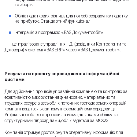
та зборів.
Облік податкових різниць для потреб розрахунку податку
на прибуток. Стандартний функціонал.
Інтеграція з програмою «BAS Документообіг»:
– централізоване управління НДІ (довідники Контрагенти та
Договори) у системі «BAS ERP» через «BAS Документообіг».
Результати проекту впровадження інформаційної
системи
Для здійснення процесів управління компанією та контролю за
ефективністю використання фінансових, матеріальних та
трудових ресурсів весь облік поточних господарських операцій
компанії ведеться в єдиному інформаційному середовищі.
Уніфіковано облікові процеси за всіма ділянками обліку та
структурними підрозділами, облік ведеться за МСФЗ.
Компанія отримує достовірну та оперативну інформацію для