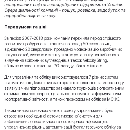
недержавних нафтогазовидобувних підприємств України.
Сфера діяльності компанії – пошук, розвідка, видобуток та
переробка нафти та газу.
Передумови та цілі
За період 2007-2018 роки компанія пережила період стрімкого
розвитку: пробурено та підключено понад 50 свердловин,
відновлено 20 свердловин, проведено модернізацію виробничих
потужностей, введено в експлуатацію установку поглибленого
вилучення зріджених вуглеводнів, а також Velocity String,
збільшено завантаження LPG-заводу і багато іншого.
Для управління та обліку використовувалося 7 різних систем
автоматизації. Деякі з них застаріли технологічно та морально, у
зв’язку з чим підприємство зазнавало труднощів з оперативним
отриманням достовірної, детальної інформації та формуванням
корпоративної звітності, а також переходом на облік за МСФЗ.
Таким чином, основною метою проекту впровадження було
створення нової єдиної автоматизованої системи для
забезпечення оперативною та достовірною інформацією
управлінських рішень, автоматизації бухгалтерського обліку за