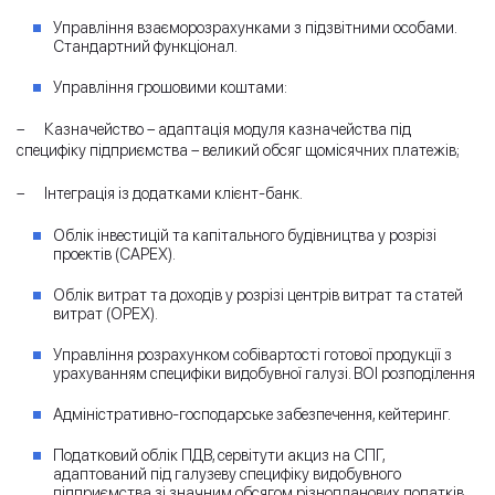
Управління взаєморозрахунками з підзвітними особами.
Стандартний функціонал.
Управління грошовими коштами:
– Казначейство – адаптація модуля казначейства під
специфіку підприємства – великий обсяг щомісячних платежів;
– Інтеграція із додатками клієнт-банк.
Облік інвестицій та капітального будівництва у розрізі
проектів (CAPEX).
Облік витрат та доходів у розрізі центрів витрат та статей
витрат (OPEX).
Управління розрахунком собівартості готової продукції з
урахуванням специфіки видобувної галузі. BOI розподілення
Адміністративно-господарське забезпечення, кейтеринг.
Податковий облік ПДВ, сервітути акциз на СПГ,
адаптований під галузеву специфіку видобувного
підприємства зі значним обсягом різнопланових податків