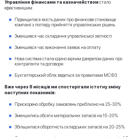
Управління фінансами та казначейством
стало
ефективнішим:
Підвищилася якість даних про фінансове становище
компанії з погляду прийняття управлінських рішень.
Зменшився час складання управлінської звітності.
Зменшився час виконання заявок на оплату.
Нова система стала єдино вірним джерелом даних про
контрагенти та договори.
Бухгалтерський облік ведеться за правилами МСФЗ.
Вже через 8 місяців ми спостерігали істотну зміну
наступних показників:
Прискорено обробку замовлень приблизно на 25-30%.
Зменшились обсяги матеріальних запасів на 15-20%.
Збільшилася оборотність складських запасів на 20-25%.