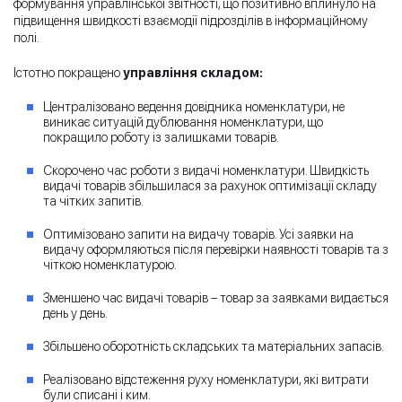
формування управлінської звітності, що позитивно вплинуло на
підвищення швидкості взаємодії підрозділів в інформаційному
полі.
Істотно покращено
управління складом:
Централізовано ведення довідника номенклатури, не
виникає ситуацій дублювання номенклатури, що
покращило роботу із залишками товарів.
Скорочено час роботи з видачі номенклатури. Швидкість
видачі товарів збільшилася за рахунок оптимізації складу
та чітких запитів.
Оптимізовано запити на видачу товарів. Усі заявки на
видачу оформляються після перевірки наявності товарів та з
чіткою номенклатурою.
Зменшено час видачі товарів – товар за заявками видається
день у день.
Збільшено оборотність складських та матеріальних запасів.
Реалізовано відстеження руху номенклатури, які витрати
були списані і ким.