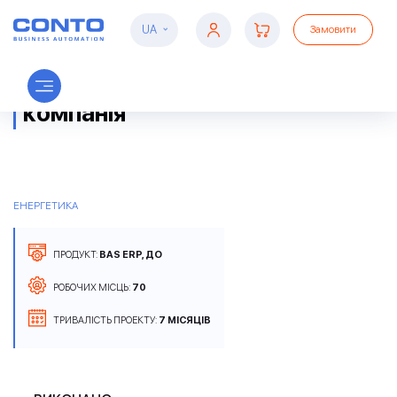
UA
Замовити
Полтавська газонафтова
компанія
ЕНЕРГЕТИКА
ПРОДУКТ:
BAS ERP, ДО
РОБОЧИХ МІСЦЬ:
70
ТРИВАЛІСТЬ ПРОЕКТУ:
7 МІСЯЦІВ