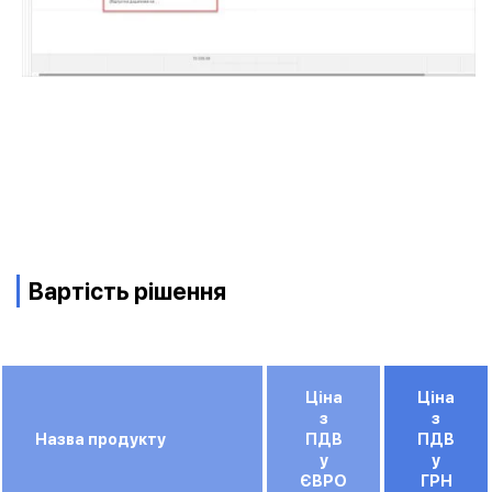
Вартість рішення
Ціна
Ціна
з
з
Назва продукту
ПДВ
ПДВ
у
у
ЄВРО
ГРН