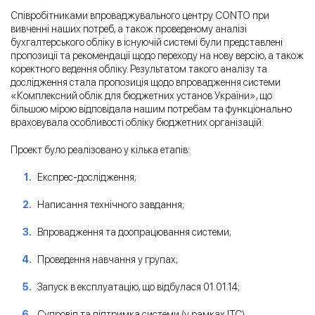
Співробітниками впроваджувального центру CONTO при
вивченні наших потреб, а також проведеному аналізі
бухгалтерського обліку в існуючій системі були представлені
пропозиції та рекомендації щодо переходу на нову версію, а також
коректного ведення обліку. Результатом такого аналізу та
дослідження стала пропозиція щодо впровадження системи
«Комплексний облік для бюджетних установ України», що
більшою мірою відповідала нашим потребам та функціонально
враховувала особливості обліку бюджетних організацій.
Проект було реалізовано у кілька етапів:
Експрес-дослідження;
Написання технічного завдання;
Впровадження та доопрацювання системи;
Проведення навчання у групах;
Запуск в експлуатацію, що відбулася 01.01.14;
Супровід та підтримка системи (у рамках ІТС).