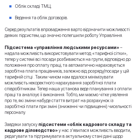
Облік складі ТМЦ;
Ведення та облік договорів.
Серед результатів впровадження варто відзначити можливості
деяких підсистем, що значно полегшили роботу Управління.
Підсистема «управління людськими ресурсами»
–
надала можливість використовувати метод «тарифної сітки»,
тепер у системі всі посади розбиваються на групи, відповідно до
положення про оплату праці, та автоматично нараховується
заробітна плата працівників, залежно від розряду/посади у цій
тарифній сітці . Таким чином нам вдалося мінімізувати
можливість некоректного нарахування заробітної плати
співробітникам. Тепер наша установа веде планування з оплати
праці та аналізує її виконання. Тобто, ми маємо чітке уявлення
про те, які зміни набуде стаття витрат на розрахунок із
заробітної плати при зміні (зниженні чи підвищенні) чисельності
персоналу.
Завдяки запуску
підсистеми «облік кадрового складу та
кадрове діловодство»
у нас з’явилася можливість вводити,
редагувати та підтримувати в актуальному стані дані щодо