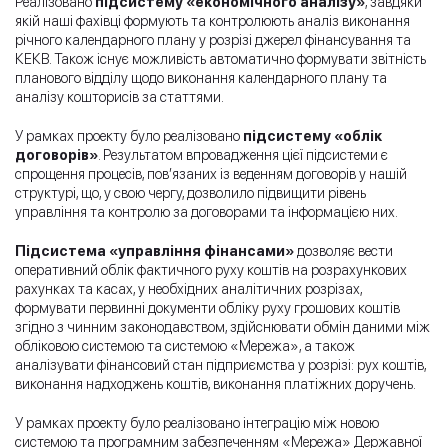
Реалізовано
підсистему «економічного аналізу»
, завдяки
якій наші фахівці формують та контролюють аналіз виконання
річного календарного плану у розрізі джерел фінансування та
КЕКВ. Також існує можливість автоматично формувати звітність
планового відділу щодо виконання календарного плану та
аналізу кошторисів за статтями.
У рамках проекту було реалізовано
підсистему «облік
договорів»
. Результатом впровадження цієї підсистеми є
спрощення процесів, пов’язаних із веденням договорів у нашій
структурі, що, у свою чергу, дозволило підвищити рівень
управління та контролю за договорами та інформацією них.
Підсистема «управління фінансами»
дозволяє вести
оперативний облік фактичного руху коштів на розрахункових
рахунках та касах, у необхідних аналітичних розрізах,
формувати первинні документи обліку руху грошових коштів
згідно з чинним законодавством, здійснювати обмін даними між
обліковою системою та системою «Мережа», а також
аналізувати фінансовий стан підприємства у розрізі: рух коштів,
виконання надходжень коштів, виконання платіжних доручень.
У рамках проекту було реалізовано інтеграцію між новою
системою та програмним забезпеченням «Мережа» Державної