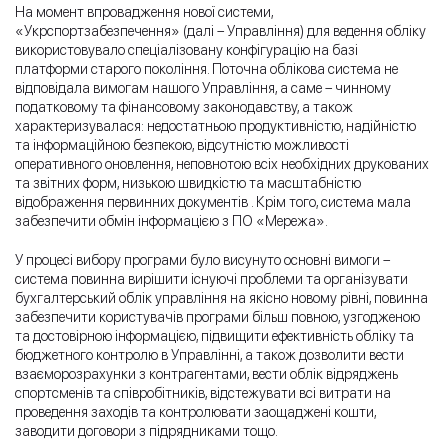
На момент впровадження нової системи,
«Укрспортзабезпечення» (далі – Управління) для ведення обліку
використовувало спеціалізовану конфігурацію на базі
платформи старого покоління. Поточна облікова система не
відповідала вимогам нашого Управління, а саме – чинному
податковому та фінансовому законодавству, а також
характеризувалася: недостатньою продуктивністю, надійністю
та інформаційною безпекою, відсутністю можливості
оперативного оновлення, неповнотою всіх необхідних друкованих
та звітних форм, низькою швидкістю та масштабністю
відображення первинних документів . Крім того, система мала
забезпечити обмін інформацією з ПО «Мережа».
У процесі вибору програми було висунуто основні вимоги –
система повинна вирішити існуючі проблеми та організувати
бухгалтерський облік управління на якісно новому рівні, повинна
забезпечити користувачів програми більш повною, узгодженою
та достовірною інформацією, підвищити ефективність обліку та
бюджетного контролю в Управлінні, а також дозволити вести
взаєморозрахунки з контрагентами, вести облік відряджень
спортсменів та співробітників, відстежувати всі витрати на
проведення заходів та контролювати заощаджені кошти,
заводити договори з підрядниками тощо.