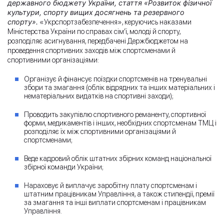
державного бюджету України, стаття «Розвиток фізичної
культури, спорту вищих досягнень та резервного
спорту».
«Укрспортзабезпечення», керуючись наказами
Міністерства України по справах сім’ї, молоді й спорту,
розподіляє асигнування, передбачені Держбюджетом на
проведення спортивних заходів між спортсменами й
спортивними організаціями:
Організує й фінансує поїздки спортсменів на тренувальні
збори та змагання (облік відрядних та інших матеріальних і
нематеріальних видатків на спортивні заходи);
Проводить закупівлю спортивного реманенту, спортивної
форми, медикаментів і інших, необхідних спортсменам ТМЦ і
розподіляє їх між спортивними організаціями й
спортсменами;
Веде кадровий облік штатних збірних команд національної
збірної команди України;
Нараховує й виплачує заробітну плату спортсменам і
штатним працівникам Управління, а також стипендії, премії
за змагання та інші виплати спортсменам і працівникам
Управління.