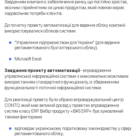
Завданням компанії є забезпечення ринку, що постійно зростає,
якісним і прийнятним за ціною продуктом, який повною мірою
задовольняє потреби клієнтів.
До початку проекту автоматизації для ведення обліку компанії
використовувалися облікові системи:
“Управління підприємством для України” (для ведення
регламентованого бухгалтерського обліку);
Microsoft Excel.
Завдання проекту автоматизації
– впровадження
управлінської інформаційної системи з максимально можливим
використанням стандартного функціоналу, із збереженням
функціональності поточної інформаційної системи.
Для реалізації проекту було обрано впроваджувальний центр
CONTO, який має великий досвід у проектах впровадження
систем класу ERP. Вибір продукту «BAS ERP» був зумовлений
такими факторами:
відповідає українському податковому законодавству у сфері
регламентованого обліку;