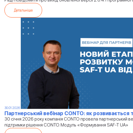
Раді повідомити про вихід оновленої версії 2.0.4.1 програм
Детальніше
30.01.2026
Партнерський вебінар CONTO: як розвивається 
30 січня 2026 року компанія CONTO провела партнерський веб
підтримки рішення CONTO. Модуль «Формування SAF-T UA»