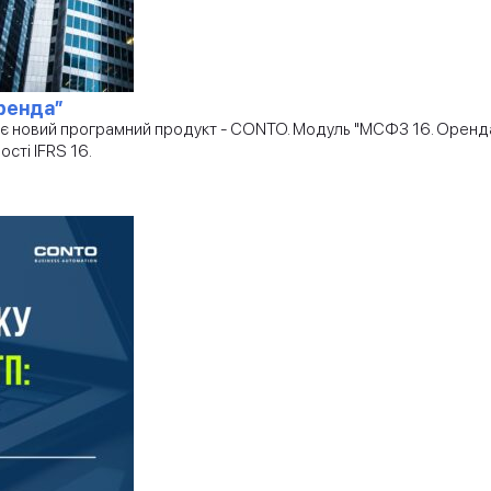
ренда”
є новий програмний продукт - CONTO. Модуль "МСФЗ 16. Оренда"
сті IFRS 16.