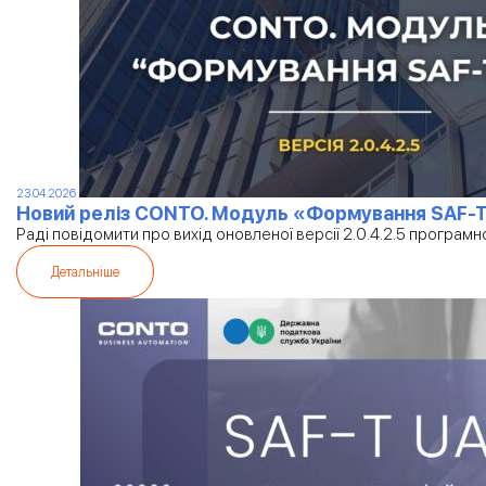
23.04.2026
Новий реліз CONTO. Модуль «Формування SAF-T U
Раді повідомити про вихід оновленої версії 2.0.4.2.5 прогр
Детальніше