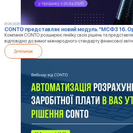
01.04.2026
CONTO представляє новий модуль “МСФЗ 16. О
Компанія CONTO розширює лінійку своїх рішень та представля
відповідно до вимог міжнародного стандарту фінансової звітно
Детальніше