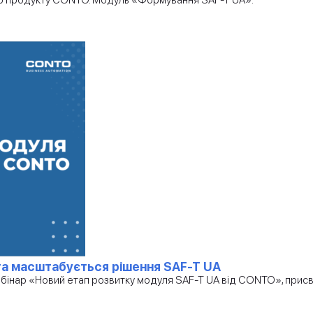
ного продукту CONTO. Модуль «Формування SAF-T UA».
та масштабується рішення SAF-T UA
інар «Новий етап розвитку модуля SAF-T UA від CONTO», присвяч