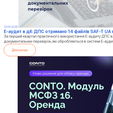
20.04.2026
Е-аудит в дії: ДПС отримано 14 файлів SAF-T UA
За перший квартал практичного використання Е-аудиту ДПС вж
документальних перевірок, які обробляються в системі Е-ауди
Детальніше