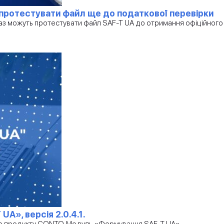
протестувати файл ще до податкової перевірки
раз можуть протестувати файл SAF-T UA до отримання офіційного
A», версія 2.0.4.1.