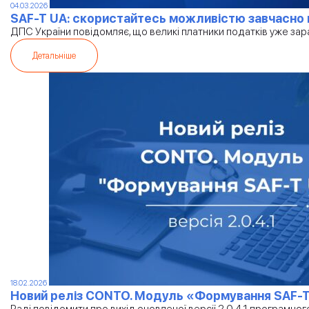
04.03.2026
SAF-T UA: скористайтесь можливістю завчасно 
ДПС України повідомляє, що великі платники податків уже за
Детальніше
18.02.2026
Новий реліз CONTO. Модуль «Формування SAF-T U