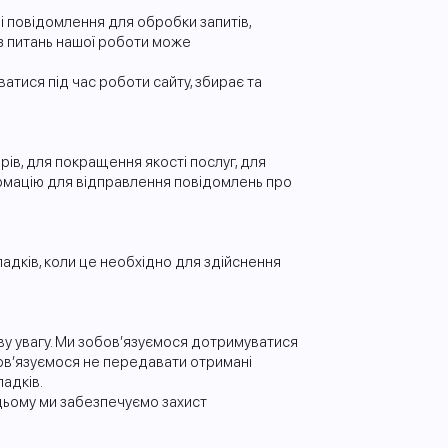
 повідомлення для обробки запитів,
 з питань нашої роботи може
атися під час роботи сайту, збирає та
рів, для покращення якості послуг, для
ормацію для відправлення повідомлень про
падків, коли це необхідно для здійснення
ву увагу. Ми зобов’язуємося дотримуватися
обов’язуємося не передавати отримані
падків.
 цьому ми забезпечуємо захист