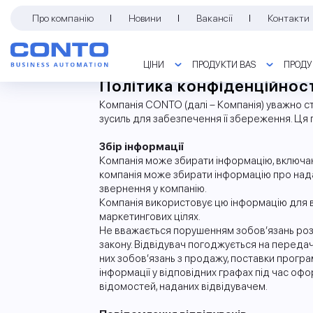
Про компанію
Новини
Вакансії
Контакти
ЦІНИ
ПРОДУКТИ BAS
ПРОДУ
Політика конфіденційнос
ЦІНИ НА ПРОГРАМИ
BAS ДЛЯ МАСОВОГО РИНКУ
АВТОМАТИЗАЦІЯ АГРОПІДПРИ
ПРОЕКТНЕ ВПРОВАДЖЕННЯ
ПАКЕТИ СУПРОВОДУ ІТС BAS
Компанія CONTO (далі – Компанія) уважно ст
BAS БУХГАЛТЕРІЯ. ПРОФ
BAS ДОКУМЕНТООБІГ КОРП
BAS АГРО. БУХГАЛТЕРІЯ
АВТОМАТИЗАЦІЯ РОЗРАХУНКУ 
РОЗМІЩЕННЯ ОБЛІКОВОЇ СИСТ
ЕЛЕКТРОННІ СЕРВІСИ ІТС
зусиль для забезпечення її збереження. Ця 
BAS УПРАВЛІННЯ ТОРГОВИМ 
BAS УПРАВЛІННЯ ХОЛДИНГОМ
BAS БУДІВНИЦТВО. КЕРУВАНН
БЮДЖЕТУВАННЯ ДЛЯ BAS БУХГ
НАВЧАННЯ BAS
ЛИСТ КЕРІВНИКУ
Збір інформації
Компанія може збирати інформацію, включаюч
BAS МАЛИЙ БІЗНЕС. ПРОФ
ІНТЕГРАЦІЯ З КЛІЄНТ-БАНКОМ
компанія може збирати інформацію про надані
звернення у компанію.
Компанія використовує цю інформацію для ви
маркетингових цілях.
Не вважається порушенням зобов’язань розг
закону. Відвідувач погоджується на передач
них зобов’язань з продажу, поставки програ
інформації у відповідних графах під час оф
відомостей, наданих відвідувачем.