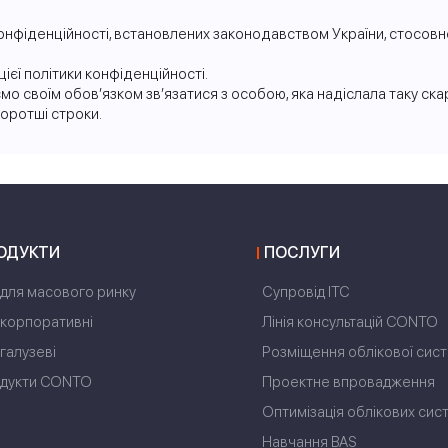
фіденційності, встановлених законодавством України, стосовно
єї політики конфіденційності.
о своїм обов’язком зв’язатися з особою, яка надіслала таку скарг
оротші строки.
ОДУКТИ
ПОСЛУГИ
 для масового ринку
Супровід ІТС
 корпоративні
Лінія консультацій CONTO
 галузеві
Розміщення облікової сист
дукти CONTO
Проектне впровадження
Оптимізація облікових сис
Навчання BAS