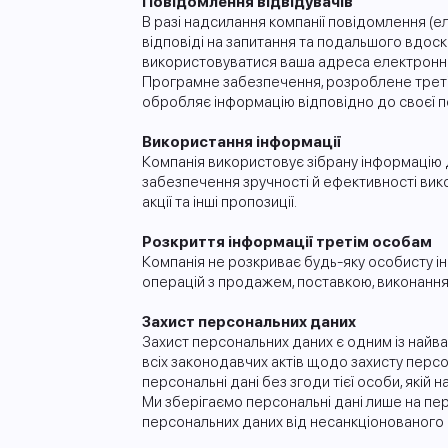
Повідомлення відвідувачів
В разі надсилання компанії повідомлення (
відповіді на запитання та подальшого вдоск
використовуватися ваша адреса електронно
Програмне забезпечення, розроблене третіми
обробляє інформацію відповідно до своєї по
Використання інформації
Компанія використовує зібрану інформацію дл
забезпечення зручності й ефективності вик
акції та інші пропозиції.
Розкриття інформації третім особам
Компанія не розкриває будь-яку особисту ін
операцій з продажем, поставкою, виконання
Захист персональних даних
Захист персональних даних є одним із найв
всіх законодавчих актів щодо захисту персо
персональні дані без згоди тієї особи, якій
Ми зберігаємо персональні дані лише на пер
персональних даних від несанкціонованого 