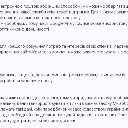
електронною поштою або іншим способом) ми можемо зберігати ці
оналення нашої служби клієнтської підтримки. Для зв’язку з вами
ї пошти та номер контактного телефону.
 особами, у тому числі Google Analytics, яке може використовув
літики конфіденційності.
я кращого розуміння потреб та інтересів своїх клієнтів і партне
ористання сайту. Крім того, компанія може використовувати інф
формацію, що надається компанії, третім особам, за винятком ви
м робіт чи наданням послуг.
ажливіших питань для Компанії, тому ми приділяємо цьому особли
нальних даних і використовувати їх тільки в межах закону. Ми з
 належать такі дані, крім передбачених законодавством України ви
іод, необхідний для досягнення цілей надання таких даних. При
доступу, втрати, зміни чи пошкодження.