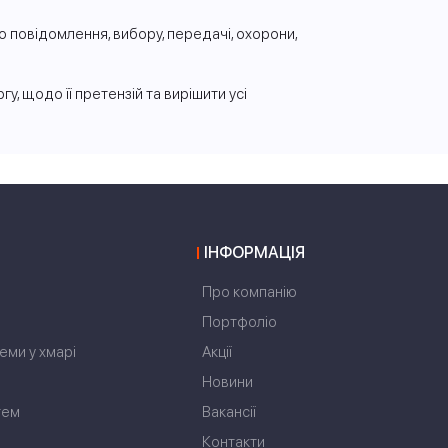
 повідомлення, вибору, передачі, охорони,
у, щодо її претензій та вирішити усі
ІНФОРМАЦІЯ
Про компанію
Портфоліо
еми у хмарі
Акції
Новини
тем
Вакансії
Контакти