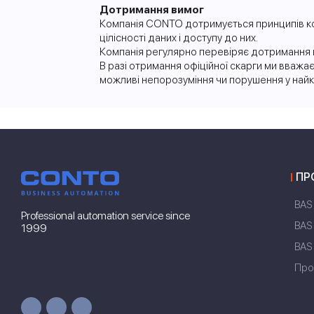
Дотримання вимог
Компанія CONTO дотримується принципів кон
цілісності даних і доступу до них.
Компанія регулярно перевіряє дотримання ці
В разі отримання офіційної скарги ми вважаєм
можливі непорозуміння чи порушення у найк
ПР
BAS
Professional automation service since
BAS
1999
BAS
Про