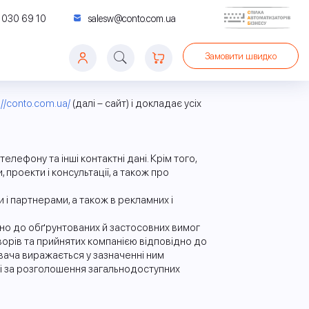
 030 69 10
salesw@conto.com.ua
Замовити швидко
УМЕНТООБІГУ
START
 CONTO
://conto.com.ua/
(далі – сайт) і докладає усіх
ІК
ІВ
BAS ЗАРПЛАТА ТА УПРАВЛІННЯ ПЕРСОНАЛОМ
BAS ERP
BAS БУДІВНИЦТВО. БУХГАЛТЕРІЯ
О МСФЗ 16
BAS РОЗДРІБНА ТОРГІВЛЯ
BAS КУПП
лефону та інші контактні дані. Крім того,
проекти і консультації, а також про
і партнерами, а також в рекламних і
дно до обґрунтованих й застосовних вимог
ворів та прийнятих компанією відповідно до
увача виражається у зазначенні ним
ті за розголошення загальнодоступних