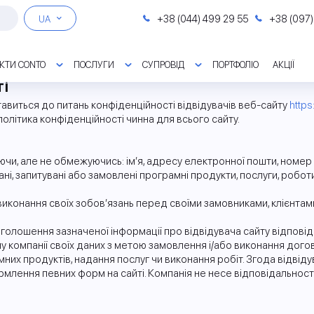
+38 (044) 499 29 55
+38 (097)
UA
КТИ CONTO
ПОСЛУГИ
СУПРОВІД
ПОРТФОЛІО
АКЦІЇ
ті
ЄМСТВ
ПРАВИЛА ЛІЦЕНЗУВАННЯ
BAS КОРПОРАТИВНІ
АВТОМАТИЗАЦІЯ РОЗРОБНИКІВ ПЗ
ЛЕГКИЙ ПЕРЕХІД НА BAS ЗУП
ОНОВЛЕННЯ BAS
BAS ГАЛУЗЕВІ
АВТОМАТИЗАЦІЯ ДОК
BAS ДОКУМЕНТООБІГ 
ЛІНІЯ КОНСУЛЬТАЦІЙ
авиться до питань конфіденційності відвідувачів веб-сайту
https
ЗАРПЛАТИ
ЕМИ У ХМАРІ
МІЖНАРОДНИЙ ОБЛІК
ОПТИМІЗАЦІЯ ОБЛІКОВИХ СИСТЕМ BAS
КОЛЕКЦІЯ ВЕБІНАРІВ
BAS БУХГАЛТЕРІЯ. КОРП
BAS КУП
BAS АГРО. ERP
УПРАВЛІНСЬКИЙ ОБЛ
ПРОГРАМНИЙ РРО
ВІДГУКИ КОРИСТУВАЧ
політика конфіденційності чинна для всього сайту.
ПІДПРИЄМСТВОМ
Я ФІНАНСАМИ
АЛТЕРІЯ
ФОРМУВАННЯ SAF-T UA
BAS УПРАВЛІННЯ ТОРГІВЛЕЮ
BAS УПРАВЛІННЯ АВТОТРАНСПОРТОМ
ОБЛІК ОРЕНДИ ЗГІДН
и, але не обмежуючись: ім’я, адресу електронної пошти, номер те
ОБЛІК ТТН
, запитувані або замовлені програмні продукти, послуги, роботи, 
конання своїх зобов’язань перед своїми замовниками, клієнтами 
олошення зазначеної інформації про відвідувача сайту відпові
у компанії своїх даних з метою замовлення і/або виконання дого
мних продуктів, надання послуг чи виконання робіт. Згода відвід
ормлення певних форм на сайті. Компанія не несе відповідальнос